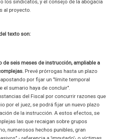
o los sindicatos, y el consejo de la abogacía
s al proyecto.
el texto son:
io de seis meses de instrucción, ampliable a
complejas.
Prevé prórrogas hasta un plazo
ostando por fijar un "límite temporal
e el sumario haya de concluir".
nstancias del Fiscal por concurrir razones que
cio por el juez, se podrá fijar un nuevo plazo
ación de la instrucción. A estos efectos, se
plejas las que recaigan sobre grupos
mo, numerosos hechos punibles, gran
asivos" - referencia a 'imputado'- o víctimas,