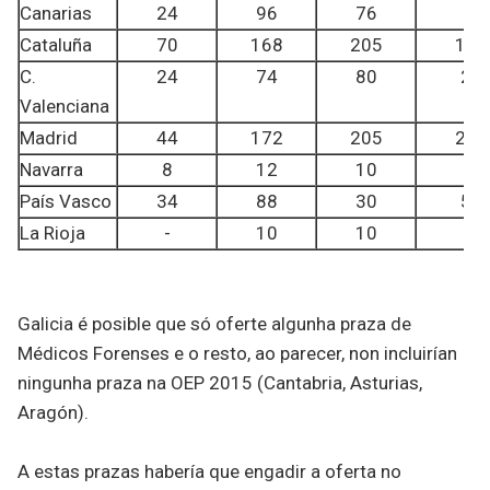
Canarias
24
96
76
-
Cataluña
70
168
205
15
C.
24
74
80
2
Valenciana
Madrid
44
172
205
23
Navarra
8
12
10
-
País Vasco
34
88
30
5
La Rioja
-
10
10
-
Galicia é posible que só oferte algunha praza de
Médicos Forenses e o resto, ao parecer, non incluirían
ningunha praza na OEP 2015 (Cantabria, Asturias,
Aragón).
A estas prazas habería que engadir a oferta no