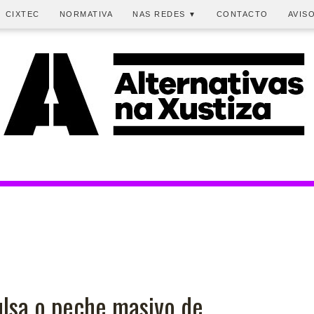
CIXTEC
NORMATIVA
NAS REDES
CONTACTO
AVIS
▼
lsa o peche masivo de