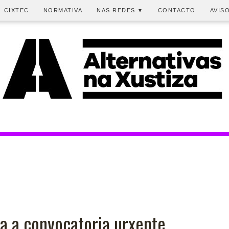
CIXTEC
NORMATIVA
NAS REDES
CONTACTO
AVIS
▼
a a convocatoria urxente