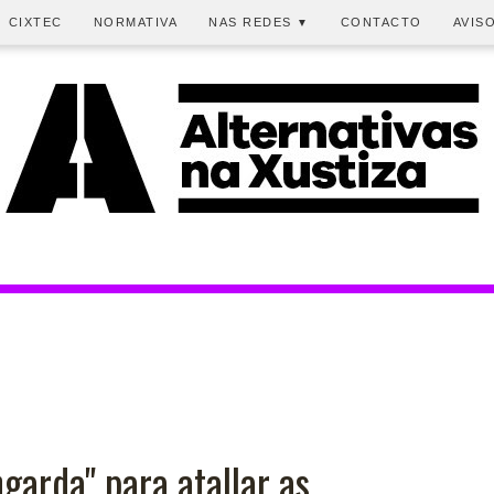
CIXTEC
NORMATIVA
NAS REDES
CONTACTO
AVIS
▼
garda" para atallar as