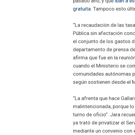
pasado año, y que
iban a es
gratuita
. Tampoco esto últi
“La recaudación de las tasa
Pública sin afectación concr
el conjunto de los gastos d
departamento de prensa del
afirma que fue en la reunió
cuando el Ministerio se co
comunidades autónomas par
según sostienen desde el Mi
“La afrenta que hace Gallar
malintencionada, porque lo
turno de oficio”. Jara rec
ya trató de privatizar el Se
mediante un convenio con el