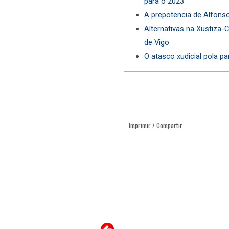
para o 2023
A prepotencia de Alfonso
Alternativas na Xustiza-
de Vigo
O atasco xudicial pola pa
Imprimir / Compartir