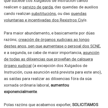
que sucede cos Xulgados de Instrución cando
realicen o
servizo de garda
, das quendas de auxilios
cando realizan
substitucións
, ou das
quendas
voluntarias e incentivadas dos Rexistros Civ
ís.
Para maior abundamento, e basicamente por dúas
razóns;
creación de órganos xudiciais ao longo
destes anos, sen que aumentase o persoal dos SCNE
,
e a segunda, se cabe de maior importancia,
asunción
de todas as dilixencias que proveñan de calquera
órgano xudicial
(a excepción dos Xulgados de
Instrución, cuxa asunción está prevista para este ano),
as saídas para realizar as dilixencias fóra da súa
xornada ordinaria laboral,
aumentou
exponencialmente
.
Polas razóns que acabamos expoñer,
SOLICITAMOS