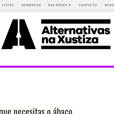
CIXTEC
NORMATIVA
NAS REDES
CONTACTO
AVIS
▼
í que necesitas o ábaco