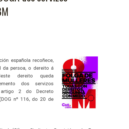
8M
ción española recoñece,
 da persoa, o dereito á
deste dereito queda
emento dos servizos
 artigo 2 do Decreto
(DOG nº 116, do 20 de