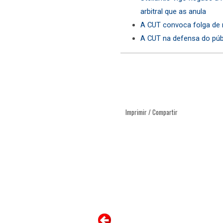
arbitral que as anula
A CUT convoca folga de 
A CUT na defensa do púb
Imprimir / Compartir