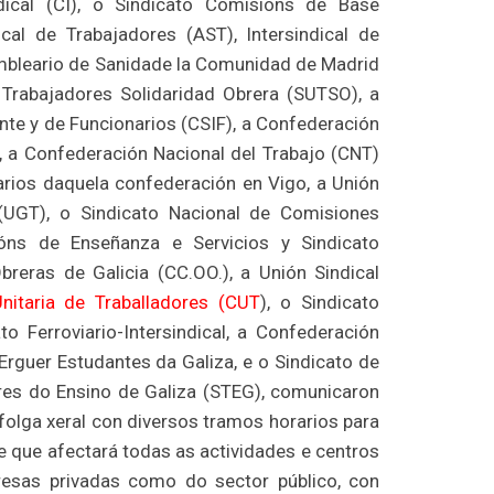
dical (CI), o Sindicato Comisións de Base
ical de Trabajadores (AST), Intersindical de
ambleario de Sanidade la Comunidad de Madrid
 Trabajadores Solidaridad Obrera (SUTSO), a
ente y de Funcionarios (CSIF), a Confederación
, a Confederación Nacional del Trabajo (CNT)
arios daquela confederación en Vigo, a Unión
(UGT), o Sindicato Nacional de Comisiones
ións de Enseñanza e Servicios y Sindicato
reras de Galicia (CC.OO.), a Unión Sindical
Unitaria de Traballadores (CUT
), o Sindicato
o Ferroviario-Intersindical, a Confederación
 Erguer Estudantes da Galiza, e o Sindicato de
ores do Ensino de Galiza (STEG), comunicaron
folga xeral con diversos tramos horarios para
e que afectará todas as actividades e centros
resas privadas como do sector público, con