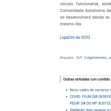
vínculo funcionarial, est
Comunidade Autónoma de Ga
se desenvolverá desde as
mesmo día.
Ligazón ao DOG
Etiquetas:
CUT
,
FolgaFeminista
,
s
Outras entradas con contido
Novo cadro de servizos 
COVID-19:UN DÍA DESPOI
PEGA" DA DO Mº XUSTI
Stellantis Vigo negase a 