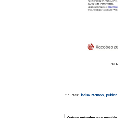
PREM
Etiquetas:
bolsa interinos
,
public
Outras entradas con contido