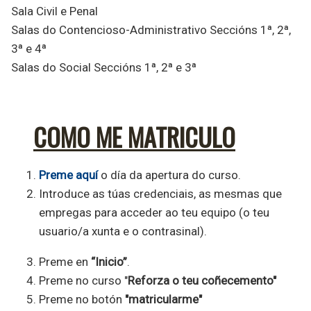
Sala Civil e Penal
Salas do Contencioso-Administrativo Seccións 1ª, 2ª,
3ª e 4ª
Salas do Social Seccións 1ª, 2ª e 3ª
COMO ME MATRICULO
Preme aquí
o día da apertura do curso.
Introduce as túas credenciais, as mesmas que
empregas para acceder ao teu equipo (o teu
usuario/a xunta e o contrasinal).
Preme en
“Inicio”
.
Preme no curso "
Reforza o teu coñecemento"
Preme no botón
"matricularme"