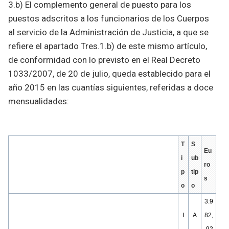
3.b) El complemento general de puesto para los
puestos adscritos a los funcionarios de los Cuerpos
al servicio de la Administración de Justicia, a que se
refiere el apartado Tres.1.b) de este mismo artículo,
de conformidad con lo previsto en el Real Decreto
1033/2007, de 20 de julio, queda establecido para el
año 2015 en las cuantías siguientes, referidas a doce
mensualidades:
T
S
Eu
i
ub
ro
p
tip
s
o
o
3.9
I
A
82,