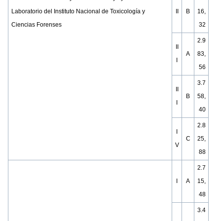
Laboratorio del Instituto Nacional de Toxicología y
II
B
16,
Ciencias Forenses
32
2.9
II
A
83,
I
56
3.7
II
B
58,
I
40
2.8
I
C
25,
V
88
2.7
I
A
15,
48
3.4