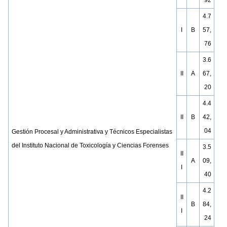
92
4.7
I
B
57,
76
3.6
II
A
67,
20
4.4
II
B
42,
04
Gestión Procesal y Administrativa y Técnicos Especialistas
del Instituto Nacional de Toxicología y Ciencias Forenses
3.5
II
A
09,
I
40
4.2
II
B
84,
I
24