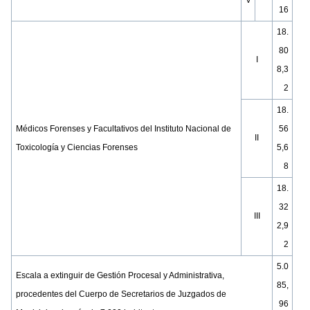
V
16
18.
80
I
8,3
2
18.
Médicos Forenses y Facultativos del Instituto Nacional de
56
II
Toxicología y Ciencias Forenses
5,6
8
18.
32
III
2,9
2
5.0
Escala a extinguir de Gestión Procesal y Administrativa,
85,
procedentes del Cuerpo de Secretarios de Juzgados de
96