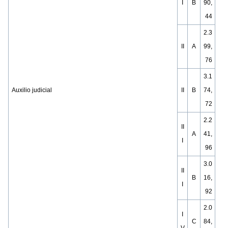
I
B
90,
44
2.3
II
A
99,
76
3.1
Auxilio judicial
II
B
74,
72
2.2
II
A
41,
I
96
3.0
II
B
16,
I
92
2.0
I
C
84,