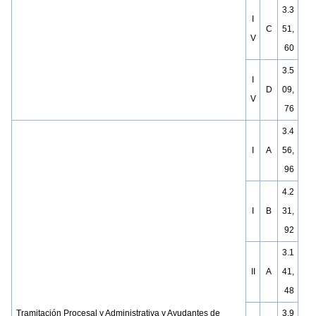
3.3
I
C
51,
V
60
3.5
I
D
09,
V
76
3.4
I
A
56,
96
4.2
I
B
31,
92
3.1
II
A
41,
48
Tramitación Procesal y Administrativa y Ayudantes de
3.9