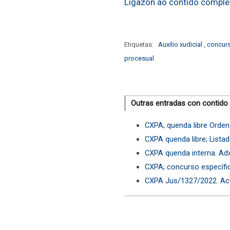
Ligazón ao contido comple
Etiquetas:
Auxilio xudicial
,
concur
procesual
Outras entradas con contido
CXPA; quenda libre Orde
CXPA quenda libre; Lista
CXPA quenda interna. Adx
CXPA; concurso específic
CXPA Jus/1327/2022. Acue