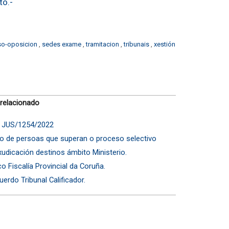
to.-
so-oposicion
,
sedes exame
,
tramitacion
,
tribunais
,
xestión
 relacionado
n JUS/1254/2022
do de persoas que superan o proceso selectivo
udicación destinos ámbito Ministerio.
o Fiscalía Provincial da Coruña.
rdo Tribunal Calificador.